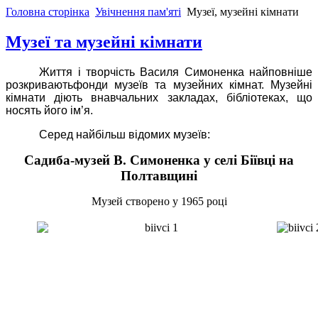
Головна сторінка
Увічнення пам'яті
Музеї, музейні кімнати
Музеї та музейні кімнати
Життя і творчість Василя Симоненка найповніше
розкривають
фонди музеїв та музейних кімнат. Музейні
кімнати діють в
навчальних закладах, бібліотеках, що
носять його ім’я.
Серед найбільш відомих музеїв:
Садиба-музей В. Симоненка у селі Біївці на
Полтавщині
Музей створено у 1965 році