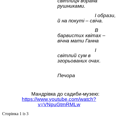
світлиця вбрана
рушниками.
І образи,
й на покуті – свіча.
В
барвистих квітах –
вічна мати Ганна
І
світлий сум в
згорьованих очах.
Печора
Мандрівка до садиби-музею:
https://www.youtube.com/watch?
v=VNpuGtmRMLw
Сторінка 1 із 3