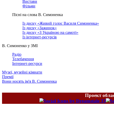
Вистави
Фільми
Пісні на слова В. Симоненка
Із диску «Живий голос Василя Симоненка»
Із диску «Зажинок»
Із диску «З Україною на самоті»
Із інтернет-ресурсів
В. Симоненко у ЗМІ
Радіо
Телебачення
Інтернет-ресурси
Музеї, музейні кімнати
Премії
Вони носять ім'я В. Симоненка
Проект облас