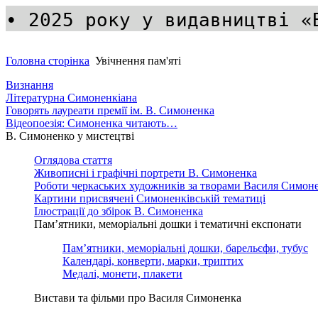
• 2025 року у видавництві «
Головна сторінка
Увічнення пам'яті
Визнання
Літературна Симоненкіана
Говорять лауреати премії ім. В. Симоненка
Відеопоезія: Симоненка читають…
В. Симоненко у мистецтві
Оглядова стаття
Живописні і графічні портрети В. Симоненка
Роботи черкаських художників за творами Василя Симон
Картини присвячені Симоненківській тематиці
Ілюстрації до збірок В. Симоненка
Пам’ятники, меморіальні дошки і тематичні експонати
Пам’ятники, меморіальні дошки, барельєфи, тубус
Календарі, конверти, марки, триптих
Медалі, монети, плакети
Вистави та фільми про Василя Симоненка