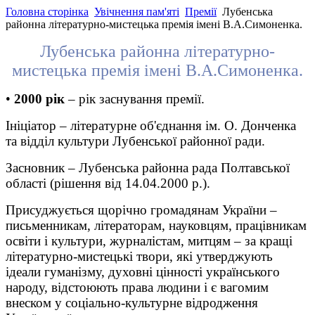
Головна сторінка
Увічнення пам'яті
Премії
Лубенська
районна літературно-мистецька премія імені В.А.Симоненка.
Лубенська районна літературно-
мистецька премія імені В.А.Симоненка.
•
2000 рік
– рік заснування премії.
Ініціатор – літературне об'єднання ім. О. Донченка
та відділ культури Лубенської районної ради.
Засновник – Лубенська районна рада Полтавської
області (рішення від 14.04.2000 р.).
Присуджується щорічно громадянам України –
письменникам, літераторам, науковцям, працівникам
освіти і культури, журналістам, митцям – за кращі
літературно-мистецькі твори, які утверджують
ідеали гуманізму, духовні цінності українського
народу, відстоюють права людини і є вагомим
внеском у соціально-культурне відродження