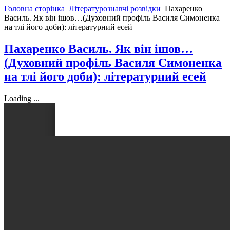
Головна сторінка
Літературознавчі розвідки
Пахаренко
Василь. Як він ішов…(Духовний профіль Василя Симоненка
на тлі його доби): літературний есей
Пахаренко Василь. Як він ішов…
(Духовний профіль Василя Симоненка
на тлі його доби): літературний есей
Loading ...