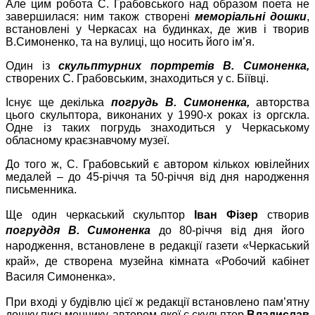
Але цим робота С. Грабовського над образом поета не
завершилася: ним також створені
меморіальні дошки
,
встановлені у Черкасах на будинках, де жив і творив
В.Симоненко, та на вулиці, що носить його ім
’
я.
Один із
скульптурних портретів В. Симоненка,
створених С. Грабовським, знаходиться у с. Біївці.
Існує ще декілька
погрудь В. Симоненка,
авторства
цього скульптора, виконаних у 1990-х роках із оргскла.
Одне із таких погрудь знаходиться у Черкаському
обласному краєзнавчому музеї.
До того ж, С. Грабовський є автором кількох ювілейних
медалей – до 45-річчя та 50-річчя від дня народження
письменника.
Ще один черкаський скульптор
Іван Фізер
створив
п
огруддя В
.
Симонен
ка
до 80-річчя від дня його
народження, встановлене
в редакції газети
«
Черкаський
край
», де створена музейна кімната «Робочий кабінет
Василя Симоненка».
При вході у будівлю цієї ж редакції встановлено пам
’
ятну
дошку письменнику, автором якої є скульптор
Владислав