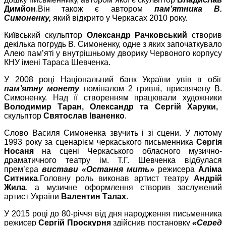
Димйон
.
Він також є автором
пам
’
ятника В.
Симоненку,
який відкрито у Черкасах 2010 року.
Київський скульптор
Олександр Рачковський
створив
декілька погрудь В. Симоненку, одне з яких започаткувало
Алею пам’яті у внутрішньому дворику Червоного корпусу
КНУ імені Тараса Шевченка.
У 2008 році Національний банк України увів в обіг
пам
’
ятну
монету
номіналом 2 гривні, присвячену В.
Симоненку. Над її створенням працювали художники
Володимир Таран, Олександр та Сергій Харуки,
скульптор
Святослав Іваненко
.
Слово Василя Симоненка звучить і зі сцени. У лютому
1993 року за сценарієм черкаського письменника
Сергія
Носаня
на сцені Черкаського обласного музично-
драматичного театру ім. Т.Г. Шевченка відбулася
прем
’
єра
вистави «Остання мить»
режисера
Аліма
Ситника
.
Г
оловну роль виконав артист театру
Андрій
Жила
, а музичне оформлення
створив
заслужений
артист України
Валентин Талах
.
У 2015 році до 80-річчя від дня народження письменника
режисер
Сергій Проскурня
здійснив постановку
«Серед