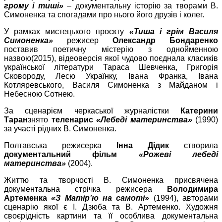
грому і тиші»
– документальну історію за творами В.
Симоненка та спогадами про нього його друзів і колег.
У рамках мистецького проєкту
«Тиша і грім Василя
Симоненка»
режисер
Олександр Бондаренко
поставив поетичну містерію з однойменною
назвою
(2015), відеоверсія якої чудово поєднала класиків
української літератури Тараса Шевченка, Григорія
Сковороду, Лесю Українку, Івана Франка, Івана
Котляревського, Василя Симоненка з Майданом і
Небесною Сотнею.
За сценарієм черкаської журналістки
Катерини
Таран
знято
теленарис
«Лебеді материнства»
(1990)
за участі рідних В. Симоненка.
Полтавська режисерка
Інна Дідик
створила
документальний фільм
«Рожеві лебеді
материнства»
(2004).
Життю та творчості В. Симоненка присвячена
документальна стрічка режисера
Володимира
Артеменка
«З Матір’ю на самоті»
(1994),
автор
ами
сценарію
якої є
І. Дзюба
та
В. Артеменко.
Худо
жня
своєрідність картини та її особлива документальна