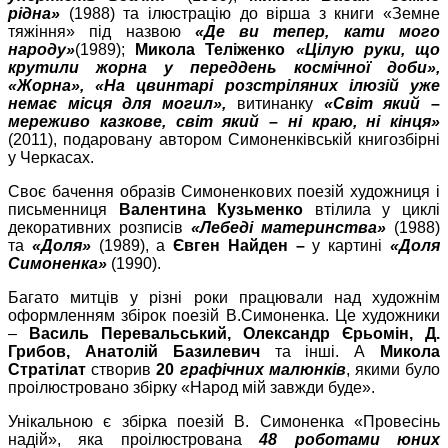
рідна»
(1988) та ілюстрацію до вірша з книги «Земне
тяжіння» під назвою
«Де ви тепер, кати мого
народу»
(1989);
Микола Теліженко
«Цілую руки, що
крутили жорна у переддень космічної доби»,
«Жорна», «На цвинтарі розстріляних ілюзій уже
немає місця для могил»,
витинанку
«Світ який –
мереживо казкове, світ який – ні краю, ні кінця»
(2011), подаровану автором Симоненківській книгозбірні
у Черкасах.
Своє бачення образів Симоненкових поезій художниця і
письменниця
Валентина Кузьменко
втілила у циклі
декоративних розписів
«Лебеді материнства»
(1988)
та
«Доля»
(1989), а
Євген Найден –
у картині
«Доля
Симоненка»
(1990).
Багато митців у різні роки працювали над художнім
оформленням збірок поезій В.Симоненка. Це художники
–
Василь Перевальський, Олександр Єрьомін, Д.
Грибов, Анатолій Базилевич
та інші. А
Микола
Стратілат
створив
20
графічних малюнків
, якими було
проілюстровано збірку «Народ мій завжди буде».
Унікальною є збірка поезій В. Симоненка «Провесінь
надій», яка проілюстрована
48 роботами юних