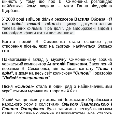
цінність у тому, що про
В. Симоненка
розповідає
найближча
йому
людина – мати Ганна Федорівна
Щербань
.
У 2008 році вийшов фільм режисера
Василя Образа
«
Я
на світі такий один
»
із циклу документальних
телевізійних фільмів "Гра долі", де відображені відомі і
маловідомі факти життя письменника.
Багато поезій В. Симоненка стали основою для
створення пісень, яких на сьогодні налічується близько
сотні.
Найвагоміший вклад у музичну Симоненкіану зробив
черкаський композитор
Анатолій Пашкевич.
Захоплений
поезіями В. Симоненка, він написав кантату
"Тиша і
грім",
відому на весь світ колискову
"Синові"
і ораторію
"Лебеді материнства"
.
Пісня
«Синові
»
ст
ала
в од
ин ряд
з найвизначнішими
українськими
музичними творами
XX ст
.
У свій час ця пісня у виконанні Черкаського Українського
народного хору з солістками
Ольгою Павловською і
Ганною Онопрієнко
була записана республіканським
радіо і розіслана обласним радіокомітетам. Але, сталось