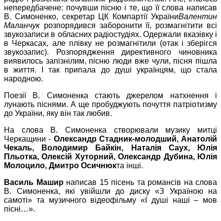
непередбачене: почувши пісню і те, що її слова написав
В. Симоненко, секретар ЦК Компартії України
Валентин
Маланчук
розпорядився заборонити її, розмагнітити всі
звукозаписи в обласних радіостудіях. Одержали вказівку і
в Черкасах, але плівку не розмагнітили (отак і зберігся
звукозапис). Розпорядження директивного чиновника
виявилось запізнілим, пісню люди вже чули, пісня пішла
в життя. І так припала до душі українцям, що стала
народною.
Поезії В. Симоненка стають джерелом натхнення і
лунають піснями. А ще пробуджують почуття патріотизму
до України, яку він так любив.
На слова В. Симоненка створювали музику митці
Черкащини -
Олександр Стадник-молодший, Анатолій
Чекаль, Володимир Байкін, Наталія Саух, Юлія
Пльотка, Олексій Хуторний, Олександр Дубина, Юлія
Молоцило, Дмитро Осичнюк
та інші.
Василь Машир
написав 15 пісень та романсів на слова
В. Симоненка, які увійшли до диску «З Україною на
самоті» та музичного відеофільму «І душі наші – мов
пісні…».