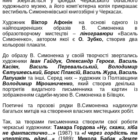
нині зберігається у фондах Черкаського обласного
художнього музею, а його комп’ютерна копія прикрашає
вестибюль Симоненківської книгозбірні у Черкасах.
Художник
Віктор Афонін
на основі одного із
найпоширеніших образів В. Симоненка в
образотворчому мистецтві –
ліногравюри
«Василь
Симоненко», автором якої є
О. Зубко,
створив два
кольорові плакати.
До образу В. Симоненка у своїй творчості звертались
художники
Іван Гайдук, Олександр Героєв
,
Василь
Касіян, Василь Перевальський, Володимир
Євтушевський, Борис Плаксій, Василь Жура,
Василь
Лапушкін
та інші
.
Серед них – художник із Полтавщини
Володимир Мірошниченко,
який створив декілька
портретів видатного письменника та картин із
зображенням садиби-музею В. Симоненка в Біївцях.
Поетичні та прозові рядки В.Симоненка надихнули
багатьох митців на створення власних мистецьких робіт.
Так, за творами письменника створили свої роботи
черкаські художники:
Тамара Гордова
«Ну, скажи, хіба
не фантастично…»
(1987) та
«І через гордість та
упертість вдачі…»
(1989);
Микола Бабак
«Земле