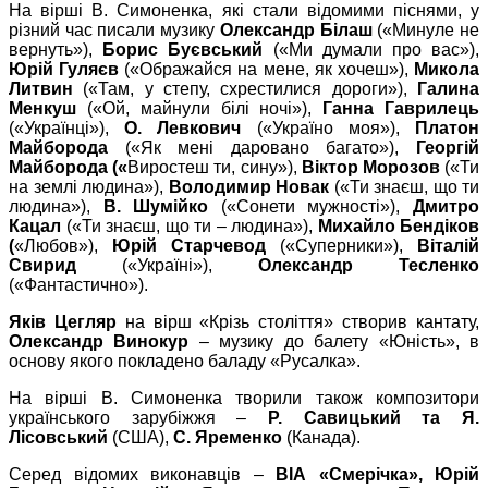
На вірші В. Симоненка, які стали відомими піснями, у
різний час писали музику
Олександр Білаш
(«Минуле не
вернуть»),
Борис Буєвський
(«Ми думали про вас»),
Юрій Гуляєв
(«Ображайся на мене, як хочеш»),
Микола
Литвин
(«Там, у степу, схрестилися дороги»),
Галина
Менкуш
(«Ой, майнули білі ночі»),
Ганна Гаврилець
(«Українці»),
О. Левкович
(«Україно моя»),
Платон
Майборода
(«Як мені даровано багато»),
Георгій
Майборода («
Виростеш ти, сину»),
Віктор Морозов
(«Ти
на землі людина»),
Володимир Новак
(«Ти знаєш, що ти
людина»),
В. Шумійко
(«Сонети мужності»),
Дмитро
Кацал
(«Ти знаєш, що ти – людина»),
Михайло Бендіков
(
«Любов»),
Юрій Старчевод
(«Суперники»),
Віталій
Свирид
(«Україні»),
Олександр Тесленко
(«Фантастично»).
Яків Цегляр
на вірш «Крізь століття» створив кантату,
Олександр Винокур
– музику до балету «Юність», в
основу якого покладено баладу «Русалка».
На вірші В. Симоненка творили також композитори
українського зарубіжжя –
Р. Савицький та Я.
Лісовський
(США),
С. Яременко
(Канада).
Серед відомих виконавців –
ВІА «Смерічка», Юрій