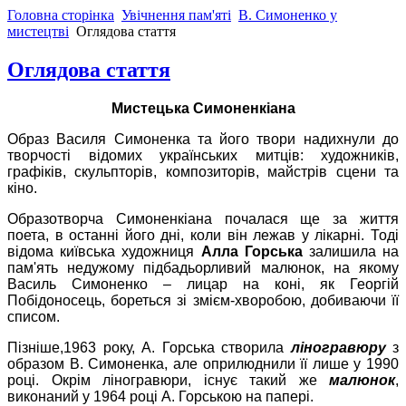
Головна сторінка
Увічнення пам'яті
В. Симоненко у
мистецтві
Оглядова стаття
Оглядова стаття
Мистецька Симоненкіана
Образ Василя Симоненка та його твори надихнули до
творчості відомих українських митців: художників,
графіків, скульпторів, композиторів, майстрів сцени та
кіно.
Образотворча Симоненкіана почалася ще за життя
поета, в останні його дні, коли він лежав у лікарні. Тоді
відома київська художниця
Алла Горська
залишила на
пам'ять недужому підбадьорливий малюнок, на якому
Василь Симоненко – лицар на коні, як Георгій
Побідоносець, бореться зі змієм-хворобою, добиваючи її
списом.
Пізніше,1963 року, А. Горська створила
ліногравюру
з
образом
В. Симоненка, але оприлюднили її лише у 1990
році. Окрім ліногравюри, існує такий же
малюнок
,
виконаний у 1964 році А. Горською на папері.