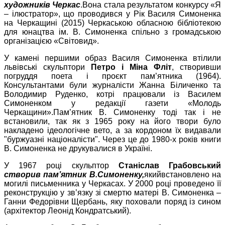
художників Черкас
.
Вона стала результатом конкурсу «Я
– ілюстратор», що проводився у Рік Василя Симоненка
на Черкащині (2015) Черкаською обласною бібліотекою
для юнацтва ім. В. Симоненка спільно з громадською
організацією «Світовид».
У камені першими образ Василя Симоненка втілили
львівські скульптори
Петро і Міна Фліт
, створивши
погруддя поета і проєкт пам
’
ятника (1964).
Консультантами були журналісти Жанна Біличенко та
Володимир Руденко, котрі працювали із Василем
Симоненком у редакції газети «Молодь
Черкащини».
Пам’ятник В. Симоненку тоді так і не
встановили, так як з 1965 року на його твори було
накладено ідеологічне вето, а за кордоном їх видавали
"буржуазні націоналісти". Через це до 1980-х років книги
В. Симоненка не друкувалися в Україні.
У 1967 році
скульпто
р
С
таніслав
Грабовськ
ий
створив пам’
ятник В.
Симоненку,
який
встановлено на
могилі письменника у Черкасах. У 2000 році проведено її
реконструкцію у зв’язку зі смертю матері В. Симоненка –
Ганни Федорівни Щербань, яку поховали поряд із сином
(архітектор Леонід Кондратський).