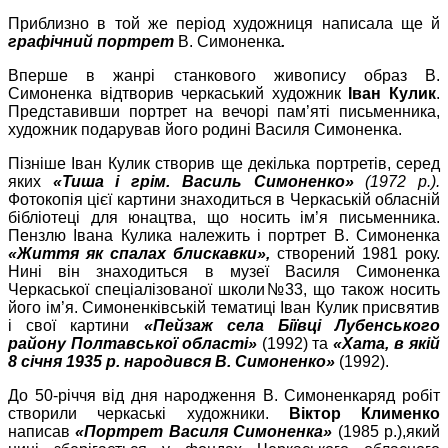
Приблизно в той же період художниця написала ще й
графічний портрет
В. Симоненка
.
Вперше в жанрі станкового живопису образ В.
Симоненка відтворив черкаський художник
Іван Кулик
.
Представивши портрет на вечорі пам
’
яті письменника,
художник подарував його родині Василя Симоненка.
Пізніше Іван Кулик створив ще декілька портретів, серед
яких
«Тиша і грім. Василь Симоненко»
(1972 р.).
Фотокопія цієї картини знаходиться в Черкаській обласній
бібліотеці для юнацтва, що носить ім
’
я письменника.
Пензлю Івана Кулика належить і портрет В. Симоненка
«Життя як спалах блискавки»,
створений 1981 року.
Нині він знаходиться в музеї Василя Симоненка
Черкаської спеціалізованої школи№33, що також носить
його ім’я. Симоненківській тематиці Іван Кулик присвятив
і свої картини
«Пейзаж села Біївці Лубенського
району Полтавської області»
(1992) та
«Хата, в якій
8 січня 1935 р. народився В. Симоненко»
(1992).
До 50-річчя від дня народження В. Симоненка
р
яд робіт
створили
черкаські художники.
Віктор Клименко
написав
«Портрет Василя Симоненка»
(
1985 р.),
який