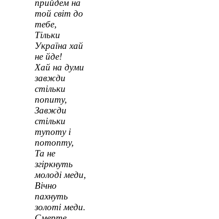
прийдем на
той світ до
тебе,
Тільки
Україна хай
не йде!
Хай на думи
завжди
стільки
попиту,
Завжди
стільки
тупоту і
потопту,
Та не
згіркнуть
молоді меди,
Вічно
пахнуть
золоті меди.
Смерте,