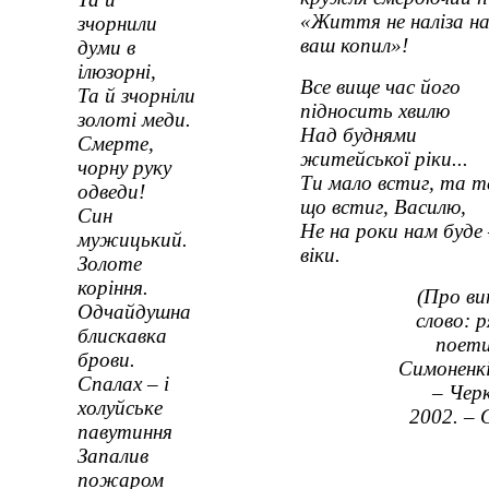
«Життя не наліза н
зчорнили
ваш копил»!
думи в
ілюзорні,
Все вище час його
Та й зчорніли
підносить хвилю
золоті меди.
Над буднями
Смерте,
житейської ріки...
чорну руку
Ти мало встиг, та т
одведи!
що встиг, Василю,
Син
Не на роки нам буде 
мужицький.
віки.
Золоте
коріння.
(Про ви
Одчайдушна
слово: 
блискавка
поети
брови.
Симоненкі
Спалах – і
– Чер
холуйське
2002. – 
павутиння
Запалив
пожаром