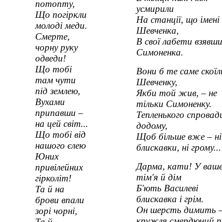
потопту,
усмирили
Що погіркли
На станції, що імені
молоді меди.
Шевченка,
Смерте,
В свої лабети взявш
чорну руку
Симоненка.
одведи!
Що тобі
Вони б те саме скоїл
там чути
Шевченку,
під землею,
Якби той жив, – не
Вухами
тільки Симоненку.
припавши –
Тепленького спровад
на цей світ...
додому,
Що тобі від
Щоб більше вже – ні
нашого єлею
блискавки, ні грому...
Юних
Дарма, кати! У ваш
привілейних
тім'я й дім
гірколіт!
Б'ють Василеві
Та й на
блискавка і грім.
брови впали
Он шерсть димить 
зорі чорні,
кружля смердючий п
Та й