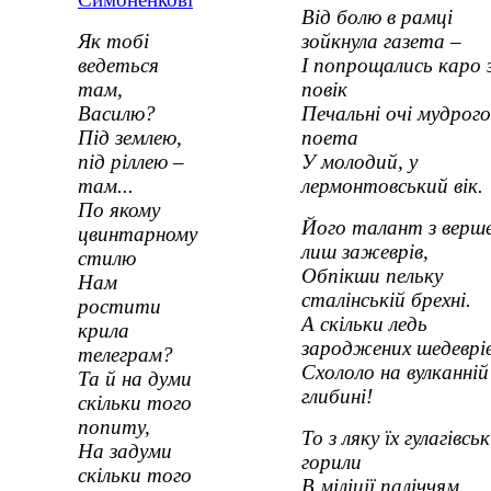
Від болю в рамці
Як тобі
зойкнула газета –
ведеться
І попрощались каро з
там,
повік
Василю?
Печальні очі мудрого
Під землею,
поета
під ріллею –
У молодий, у
там...
лермонтовський вік.
По якому
Його талант з верш
цвинтарному
лиш зажеврів,
стилю
Обпікши пельку
Нам
сталінській брехні.
ростити
А скільки ледь
крила
зароджених шедеврі
телеграм?
Схололо на вулканній
Та й на думи
глибині!
скільки того
попиту,
То з ляку їх гулагівськ
На задуми
горили
скільки того
В міліції паліччям