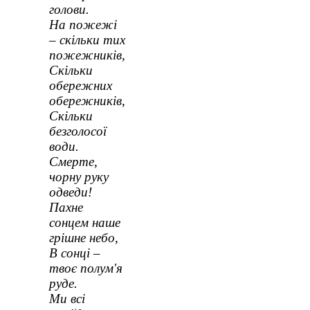
голови.
На пожежі
– скільки тих
пожежників,
Скільки
обережних
обережників,
Скільки
безголосої
води.
Смерте,
чорну руку
одведи!
Пахне
сонцем наше
грішне небо,
В сонці –
твоє полум'я
руде.
Ми всі