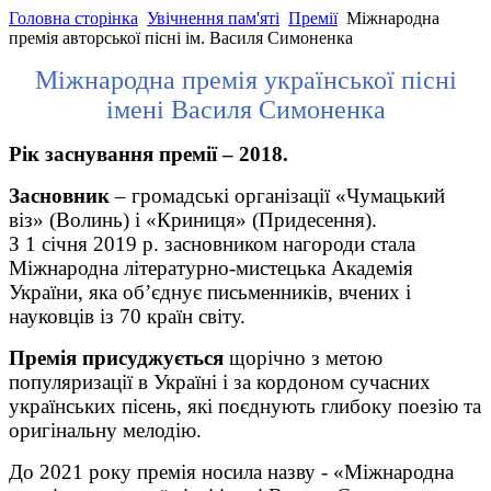
Головна сторінка
Увічнення пам'яті
Премії
Міжнародна
премія авторської пісні ім. Василя Симоненка
Міжнародна премія української пісні
імені Василя Симоненка
Рік заснування премії – 2018.
Засновник
– громадські організації «Чумацький
віз» (Волинь) і «Криниця» (Придесення).
З 1 січня 2019 р. засновником нагороди стала
Міжнародна літературно-мистецька Академія
України, яка об’єднує письменників, вчених і
науковців із 70 країн світу.
Премія присуджується
щорічно з метою
популяризації в Україні і за кордоном сучасних
українських пісень, які поєднують глибоку поезію та
оригінальну мелодію.
До 2021 року премія носила назву - «Міжнародна